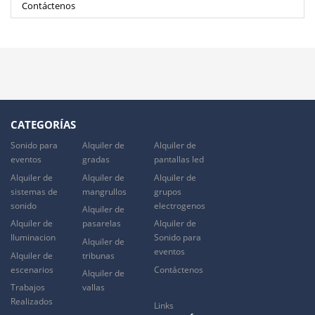
Contáctenos
CATEGORÍAS
Sonido para
Alquiler de
Alquiler de
eventos
gradas
pantallas led
Alquiler de
Alquiler de
Alquiler de
sistemas de
mangrullos
grupos
sonido
electrogenos
Alquiler de
Alquiler de
pasarelas
Alquiler de
Iluminacion
Sonido para
Alquiler de
eventos
Alquiler de
tribunas
escenarios
Contáctenos
Alquiler de
Trabajos
vallas
Realizados
Links