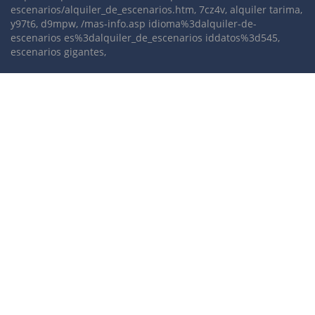
escenarios/alquiler_de_escenarios.htm, 7cz4v, alquiler tarima,
y97t6, d9mpw, /mas-info.asp idioma%3dalquiler-de-
escenarios es%3dalquiler_de_escenarios iddatos%3d545,
escenarios gigantes,